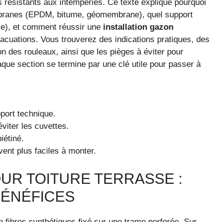
s résistants aux intempéries. Ce texte explique pourquoi
mbranes (EPDM, bitume, géomembrane), quel support
sse), et comment réussir une
installation gazon
acuations. Vous trouverez des indications pratiques, des
 des rouleaux, ainsi que les pièges à éviter pour
aque section se termine par une clé utile pour passer à
.
pport technique.
viter les cuvettes.
iétiné.
vent plus faciles à monter.
UR TOITURE TERRASSE :
BÉNÉFICES
n fibres synthétiques fixé sur une trame perforée. Sur