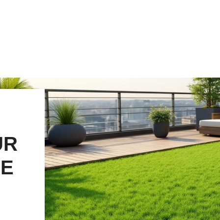
UR
SE