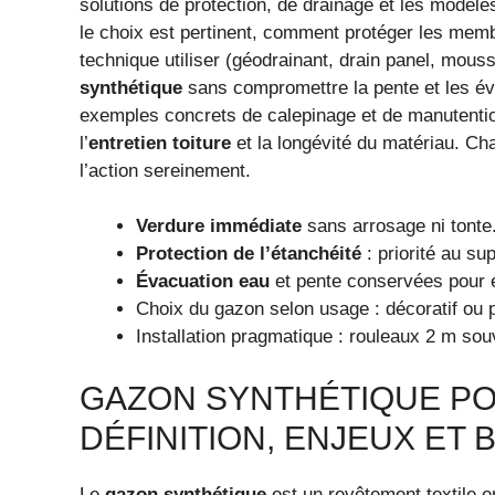
solutions de protection, de drainage et les modèle
le choix est pertinent, comment protéger les me
technique utiliser (géodrainant, drain panel, mou
synthétique
sans compromettre la pente et les év
exemples concrets de calepinage et de manutention
l’
entretien toiture
et la longévité du matériau. Ch
l’action sereinement.
Verdure immédiate
sans arrosage ni tonte
Protection de l’étanchéité
: priorité au su
Évacuation eau
et pente conservées pour é
Choix du gazon selon usage : décoratif ou p
Installation pragmatique : rouleaux 2 m sou
GAZON SYNTHÉTIQUE PO
DÉFINITION, ENJEUX ET 
Le
gazon synthétique
est un revêtement textile e