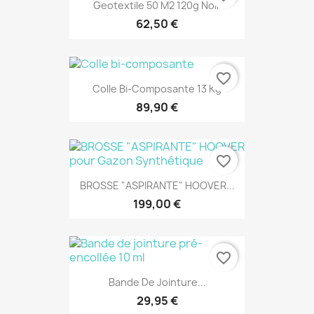
Geotextile 50 M2 120g Noir
62,50 €
favorite_border
Colle Bi-Composante 13 Kg
89,90 €
favorite_border
BROSSE "ASPIRANTE" HOOVER...
199,00 €
favorite_border
Bande De Jointure...
29,95 €