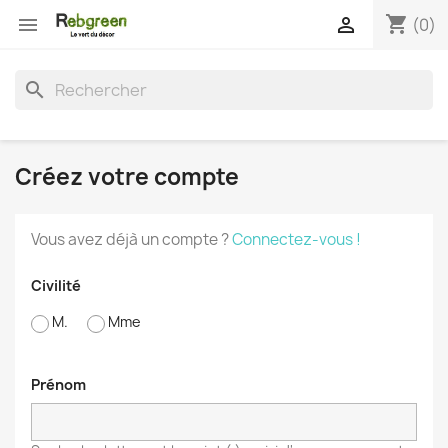
shopping_cart


(0)
search
Créez votre compte
Vous avez déjà un compte ?
Connectez-vous !
Civilité
M.
Mme
Prénom